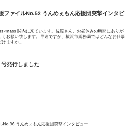
援ファイルNo.52 うんめぇもん応援団突撃インタビ
ass×mass 関内に来ています。佐渡さん、お昼休みの時間にありが
ろしくお願い致します。早速ですが、横浜市総務局ではどんなお仕事
けますか...
6月号発行しました
No.96 うんめぇもん応援団突撃インタビュー