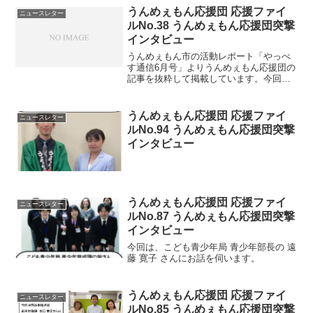
うんめぇもん応援団 応援ファイ
ニュースレター
ルNo.38 うんめぇもん応援団突撃
インタビュー
うんめぇもん市の活動レポート「やっぺ
す通信6月号」よりうんめぇもん応援団の
記事を抜粋して掲載しています。今回は
教育委員会事務局 南部学校教育事務所 加
山操さんにインタビューをしました。吉
田）今日は南部学校教育事務所の加山操
うんめぇもん応援団 応援ファイ
ニュースレター
さんのところに来て...
ルNo.94 うんめぇもん応援団突撃
インタビュー
うんめぇもん応援団 応援ファイ
ニュースレター
ルNo.87 うんめぇもん応援団突撃
インタビュー
今回は、こども青少年局 青少年部長の 遠
藤 寛子 さんにお話を伺います。
うんめぇもん応援団 応援ファイ
ニュースレター
ルNo.85 うんめぇもん応援団突撃