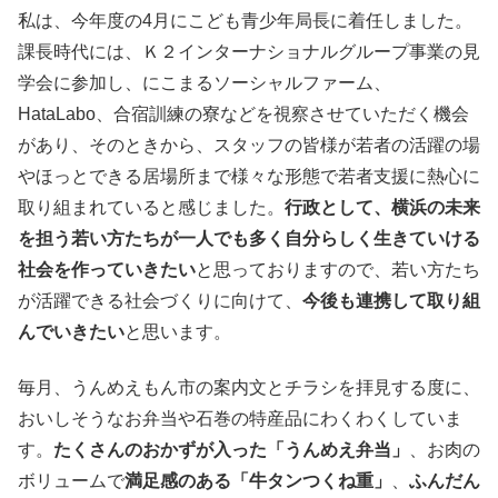
私は、今年度の4月にこども青少年局長に着任しました。
課長時代には、Ｋ２インターナショナルグループ事業の見
学会に参加し、にこまるソーシャルファーム、
HataLabo、合宿訓練の寮などを視察させていただく機会
があり、そのときから、スタッフの皆様が若者の活躍の場
やほっとできる居場所まで様々な形態で若者支援に熱心に
取り組まれていると感じました。
行政として、横浜の未来
を担う若い方たちが一人でも多く自分らしく生きていける
社会を作っていきたい
と思っておりますので、若い方たち
が活躍できる社会づくりに向けて、
今後も連携して取り組
んでいきたい
と思います。
毎月、うんめえもん市の案内文とチラシを拝見する度に、
おいしそうなお弁当や石巻の特産品にわくわくしていま
す。
たくさんのおかずが入った「うんめえ弁当」
、お肉の
ボリュームで
満足感のある「牛タンつくね重」
、
ふんだん