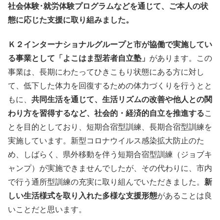
社会体験･就労体験プログラムなどを通じて、ご本人の状
態に応じた支援に取り組みました。
Ｋ２インターナショナルグループと市が協働で実施してい
る事業として「よこはま型若者自立塾」
があります。この
事業は、長期にわたってひきこもり状態にある方に対し
て、低下した体力を回復するための体力づくりを行うとと
もに、
共同生活を通じて、生活リズムの改善や他人との関
わり方を習得するなど、社会的・経済的自立を推進する
こ
とを目的としており、短期合宿型訓練、長期合宿型訓練を
実施しています。新型コロナウイルス感染拡大防止のた
め、しばらく、県外移動を伴う短期合宿型訓練（ジョブキ
ャンプ）が実施できませんでしたが、その代わりに、市内
で行う通所型訓練の充実に取り組んでいただきました。
新
しい生活様式を取り入れた多様な支援形態
があることは良
いことだと思います。