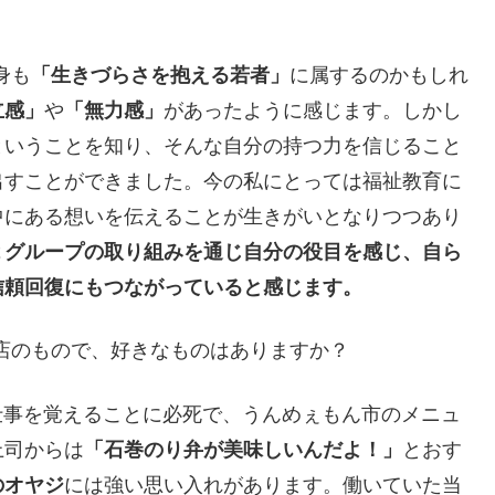
身も
「生きづらさを抱える若者」
に属するのかもしれ
立感」
や
「無力感」
があったように感じます。しかし
ということを知り、そんな自分の持つ力を信じること
出すことができました。今の私にとっては福祉教育に
中にある想いを伝えることが生きがいとなりつつあり
２グループの取り組みを通じ自分の役目を感じ、自ら
信頼回復にもつながっていると感じます。
店のもので、好きなものはありますか？
時は仕事を覚えることに必死で、うんめぇもん市のメニュ
上司からは
「石巻のり弁が美味しいんだよ！」
とおす
のオヤジ
には強い思い入れがあります。働いていた当