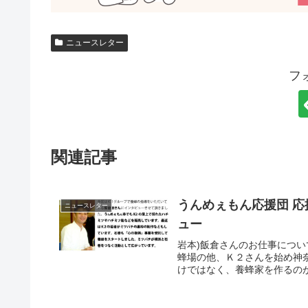
ニュースレター
フ
関連記事
うんめぇもん応援団 応
ニュースレター
ュー
岩本)飯倉さんのお仕事につ
蜂場の他、Ｋ２さんを始め神
けではなく、養蜂家を作るのが