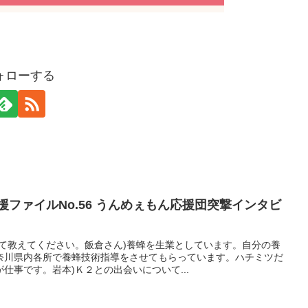
ォローする
援ファイルNo.56 うんめぇもん応援団突撃インタビ
いて教えてください。飯倉さん)養蜂を生業としています。自分の養
奈川県内各所で養蜂技術指導をさせてもらっています。ハチミツだ
仕事です。岩本)Ｋ２との出会いについて...