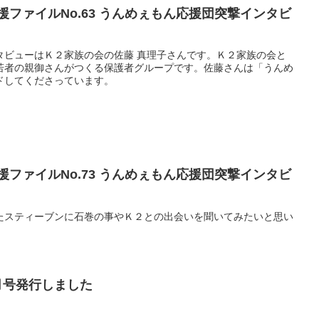
援ファイルNo.63 うんめぇもん応援団突撃インタビ
タビューはＫ２家族の会の佐藤 真理子さんです。Ｋ２家族の会と
若者の親御さんがつくる保護者グループです。佐藤さんは「うんめ
ドしてくださっています。
援ファイルNo.73 うんめぇもん応援団突撃インタビ
たスティーブンに石巻の事やＫ２との出会いを聞いてみたいと思い
6月号発行しました