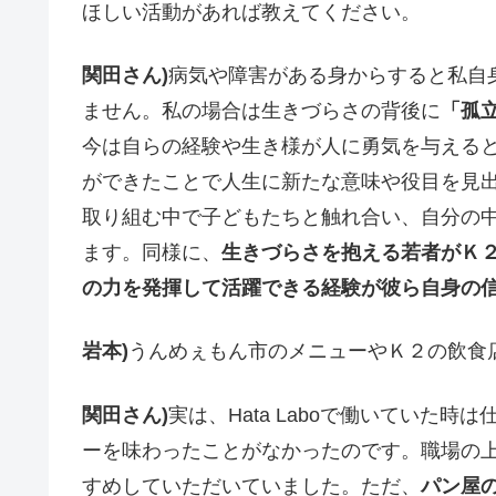
ほしい活動があれば教えてください。
関田さん)
病気や障害がある身からすると私自
ません。私の場合は生きづらさの背後に
「孤
今は自らの経験や生き様が人に勇気を与える
ができたことで人生に新たな意味や役目を見
取り組む中で子どもたちと触れ合い、自分の
ます。同様に、
生きづらさを抱える若者がＫ
の力を発揮して活躍できる経験が彼ら自身の
岩本)
うんめぇもん市のメニューやＫ２の飲食
関田さん)
実は、Hata Laboで働いていた
ーを味わったことがなかったのです。職場の
すめしていただいていました。ただ、
パン屋