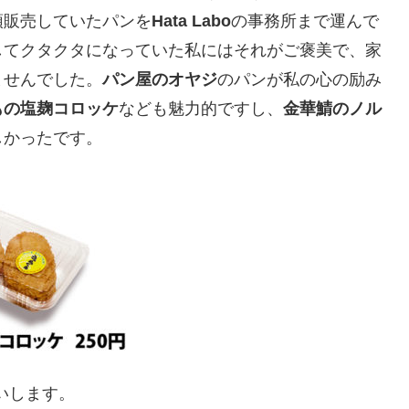
頭販売していたパンを
Hata Labo
の事務所まで運んで
してクタクタになっていた私にはそれがご褒美で、家
ませんでした。
パン屋のオヤジ
のパンが私の心の励み
もの塩麹コロッケ
なども魅力的ですし、
金華鯖のノル
しかったです。
いします。