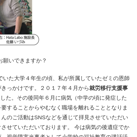
お願いできますか？
でいた大学４年生の頃、私が所属していたゼミの恩師
がきっかけです。２０１７年４月から
就労移行支援事
ました。その後同年６月に病気（中学の頃に発症した
を要することからやむなく職場を離れることとなりま
んのご活動はSNSなどを通じて拝見させていただい
させていただいております。 今は病気の後遺症でか
が、視覚障害当事者として小学校の福祉教育の講話活