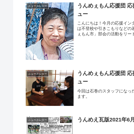
うんめぇもん応援団 応
ニュースレター
ュー
こんにちは！今月の応援イン
は不登校や引きこもりなどの
ぇもん市」部会の活動をリー
うんめぇもん応援団 応
ニュースレター
ュー
今回は石巻のスタッフになっ
ます。
うんめえ瓦版2021年
ニュースレター