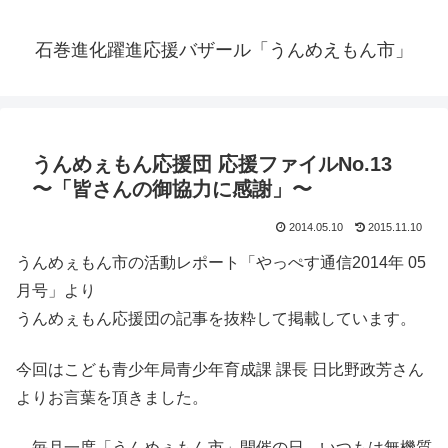
石巻進化躍進応援バザール「うんめえもん市」
うんめぇもん応援団 応援ファイルNo.13
〜「皆さんの御協力に感謝」〜
2014.05.10
2015.11.10
うんめぇもん市の活動レポート「やっぺす通信2014年 05
月号」より
うんめぇもん応援団の記事を抜粋して掲載しています。
今回はこども青少年局青少年育成課 課長 日比野政芳さん
よりお言葉を頂きました。
毎月一度「うんめぇもん市」開催の日、いつもは無機質