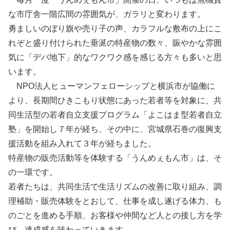
な市庁舎一階広間の雰囲気が、ガラリと変わります。
勇ましいのぼり旗や売り子の声、カラフルな敷布の上にこ
れぞと盛り付けられた垂涎の特産物の数々、賑やかな雰囲
気に「デパ地下」的なワクワク感を感じる方々も多いと思
います。
NPO法人ヒューマンフェローシップと横浜市が協働に
より、長期間ひきこもり状態にあった若者等を対象に、共
同生活型の若者自立支援プログラム「よこはま型若者自立
塾」を開始し７年が経ち、その中に、宮城県石巻の復興支
援活動を組み入れて３年が経ちました。
特産物の販売活動等を体験する「うんめぇもん市」は、そ
の一環です。
若者たちは、共同生活で生活リズムの改善に取り組み、調
理補助・販売体験をとおして、仕事を成し遂げる体力、も
のごとを進める手順、お客様や仲間など人との接し方を学
び、達成感を味わっていきます。