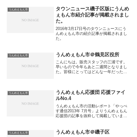
「菓子の三平」さんのトマトジャムで
す。原材料はなんと石巻産トマトと砂糖
タウンニュース磯子区版にうんめ
うんめえもん市
だけ！じっくり煮込まれたトマ...
ぇもん市紹介記事が掲載されまし
た。
2016年3月17日号のタウンニュースにう
んめぇもん市の紹介記事が掲載されまし
た。
うんめぇもん市＠鶴見区役所
うんめえもん市
こんにちは。販売スタッフの三浦です。
早いもので今年もあと二週間となりまし
た。皆様にとってはどんな一年だったで
しょうか。僕たちにとってはあっという
間の一年でしたが..残り２週間、気を引き
締めていきます!本日のうんめぇもん市は
鶴見区役所で開催さ...
うんめぇもん応援団 応援ファイ
うんめえもん市
ルNo.4
うんめぇもん市の活動レポート「やっぺ
す通信2013年 7月号」よりうんめぇもん
応援団の記事を抜粋して掲載していま
す。今回は横浜デザインコミュニティラ
ボ 代表 杉浦裕樹さんよりお言葉を頂きま
した。 うんめぇもん応援団
うんめぇもん市＠磯子区
うんめえもん市
として【横浜デザ...