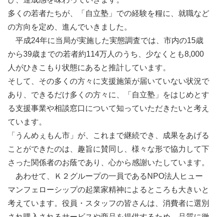
多くの若者たちが、「自立塾」での経験を糧に、就職など
の方向を定め、進んでいきました。
平成24年に当局が実施した実態調査では、市内の15歳
から39歳までの若者約114万人のうち、少なくとも8,000
人がひきこもり状態にあると推計しています。
そして、その多くの方々に支援施策が届いていない状況で
あり、できるだけ多くの方々に、「自立塾」をはじめとす
る支援事業や相談窓口について知っていただきたいと考え
ています。
「うんめぇもん市」が、これまで継続でき、成果をあげる
ことができたのは、趣旨に賛同し、様々な形で協力して下
さった関係者のお蔭であり、心から感謝いたしています。
あわせて、Ｋ２グループの一員であるNPO法人ヒュー
マンフェローシップの起業家精神によるところも大きいと
考えています。役員・スタッフの皆さんは、消費者に選別
され購入されるサービスや商品を提供するため、品質に徹