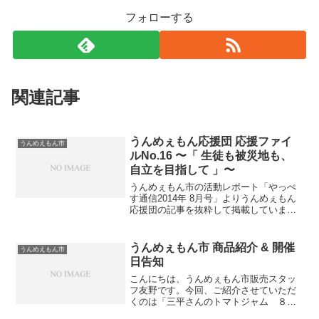
フォローする
関連記事
うんめぇもん応援団 応援ファイ
うんめえもん市
ルNo.16 〜「 生徒も被災地も、
自立を目指して 」〜
うんめぇもん市の活動レポート「やっぺ
す通信2014年 8月号」よりうんめぇもん
応援団の記事を抜粋して掲載していま
す。今回は神奈川県立横浜修悠館高等学
校 教諭 小俣弘子さんよりお言葉を頂きま
した。神奈川県立横浜修悠館高等学校 教
うんめぇもん市 商品紹介 & 開催
うんめえもん市
諭 小俣弘子さ...
日告知
こんにちは、うんめぇもん市販売スタッ
フ友野です。今回、ご紹介させていただ
くのは「三平さんのトマトジャム ８８
０円」です。石巻にあるお菓子屋さん