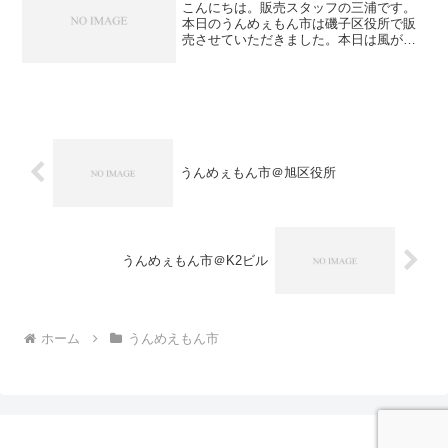
こんにちは。販売スタッフの三浦です。
本日のうんめぇもん市は磯子区役所で販
売させていただきました。本日は風が強
く、かなり肌寒い一日でした。皆様も風
邪など召し上がらぬようお気を付け下さ
い。磯子区役所での開催は９月以来でし
た。久しぶりということも...
うんめぇもん市＠旭区役所
うんめぇもん市＠K2ビル
ホーム
うんめえもん市