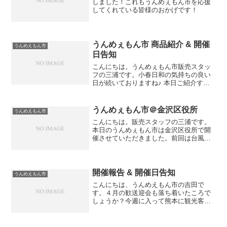
しました！これもうんめぇもん市を応援
してくれている皆様のおかげです！
うんめぇもん市 商品紹介 & 開催
うんめえもん市
日告知
こんにちは。うんめぇもん市販売スタッ
フの三浦です。小春日和の気持ちの良い
日が続いておりますね♪ 本日ご紹介する
商品は１１月の新商品「味付き玉こんに
ゃく」６８０円です！名前の通りなので
すが、玉こんにゃくをこっくりと出汁で
うんめぇもん市＠金沢区役所
うんめえもん市
煮込んだ一品です。唐辛...
こんにちは。販売スタッフの三浦です。
本日のうんめぇもん市は金沢区役所で開
催させていただきました。前回は台風の
影響で開催中止となりましたので、久し
ぶりの開催となります。金沢区役所は現
在、新庁舎を建設中。新しい金沢区役
所・・僕たちも完成が楽しみ...
開催報告 & 開催日告知
うんめえもん市
こんにちは、うんめえもん市の吉田で
す。４月の歓送迎会も落ち着いたころで
しょうか？今週に入って熊本に観光客が
少しずつ戻ってきたニュースを見まし
た。うんめえもん市でも１日も早い復旧
を願っております。今回は4月20日(水)に