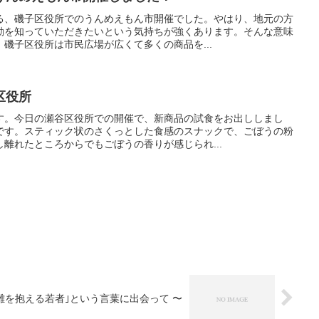
る、磯子区役所でのうんめえもん市開催でした。やはり、地元の方
動を知っていただきたいという気持ちが強くあります。そんな意味
磯子区役所は市民広場が広くて多くの商品を...
区役所
す。今日の瀬谷区役所での開催で、新商品の試食をお出ししまし
です。スティック状のさくっとした食感のスナックで、ごぼうの粉
離れたところからでもごぼうの香りが感じられ...
｢困難を抱える若者｣という言葉に出会って 〜