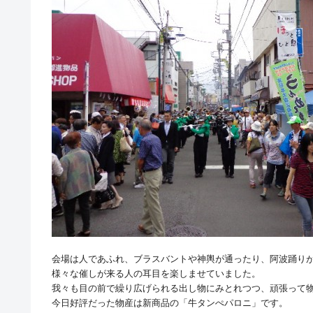
会場は人であふれ、ブラスバントや神輿が通ったり、阿波踊り
様々な催しが来る人の耳目を楽しませていました。
我々も目の前で繰り広げられる出し物にみとれつつ、頑張って
今日好評だった物産は新商品の「牛タンぺパロニ」です。