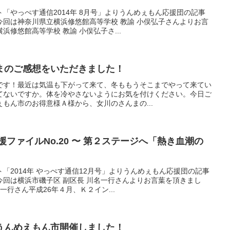
「やっぺす通信2014年 8月号」よりうんめぇもん応援団の記事
今回は神奈川県立横浜修悠館高等学校 教諭 小俣弘子さんよりお言
修悠館高等学校 教諭 小俣弘子さ...
まのご感想をいただきました！
です！最近は気温も下がって来て、冬ももうそこまでやって来てい
てないですか。体を冷やさないようにお気を付けください。今日ご
もん市のお得意様Ａ様から、女川のさんまの...
援ファイルNo.20 〜 第２ステージへ「熱き血潮の
「2014年 やっぺす通信12月号」よりうんめぇもん応援団の記事
回は横浜市磯子区 副区長 川名一行さんよりお言葉を頂きまし
一行さん平成26年４月、Ｋ２イン...
うんめえもん市開催しました！