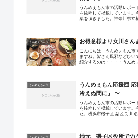
うんめぇもん市の活動レポート
を抜粋して掲載しています。
葉を頂きました。神奈川県立横浜
お得意様より女川さん
うんめえもん市
こんにちは、うんめぇもん市
ますね。皆さん風邪などひい
紹介するのは・・・・うんめぇ
うんめぇもん応援団 応
うんめえもん市
冷えぬ間に」 〜
うんめぇもん市の活動レポート
を抜粋して掲載しています。今
た。横浜市磯子区 副区長 川名
地元、磯子区役所での
うんめえもん市