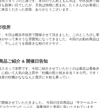
販売スタッフの三浦です。本日のうんめぇもん市は、中区役所で開
日も肌寒い日でしたが、天気は快晴に恵まれ、たくさんのお客様に
来店くださった皆様、ありがとうございます...
市役所
す。今日は横浜市役所で開催させて頂きました。このところ少し寒
春がやって来そうな雰囲気になってきました。今回のお勧め商品は
です。干しぶどうを国産きな粉のサクサク...
商品ご紹介 & 開催日告知
売スタッフ友野です。今回ご紹介させていただくのは最近は看板弁
」に続いて人気の急上昇中「牡蠣の照り焼き弁当７８０円」です！
産の牡蠣がなななんと贅沢に６粒も乗ってい...
で開催させていただきました。 今回の注目商品は「牛テールスー
白でコラーゲンたっぶり、滋養強壮と美容に良いとされています。