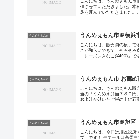
こんにちは。うんめぇもん市
催させていただきました。本
足を運んでいただきました。ご
うんめぇもん市＠横浜
うんめえもん市
こんにちは。販売員の横手で
さが和らいできて、そろそろ
「レーズンきなこ(¥400)」
うんめぇもん市 お薦め
うんめえもん市
こんにちは、うんめえもん販
当の「うんめえ弁当７８０円
お出汁が効いたご飯の上に石巻
うんめぇもん市＠旭区
うんめえもん市
こんにちは。今日は旭区役所
プ」です！ 牛テールは高蛋