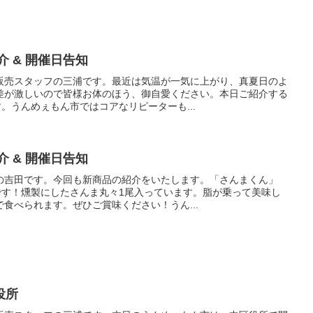
介 & 開催日告知
販売スタッフの三浦です。最近は気温が一気に上がり、真夏日のよ
差が激しいので皆様お体のほう、御自愛ください。本日ご紹介する
す。うんめぇもん市ではコアなリピーターも...
介 & 開催日告知
の吉田です。今回も新商品の紹介をいたします。「さんまくん」
です！燻製にしたさんま丸々1尾入っています。脂が乗って美味し
食べられます。ぜひご賞味ください！うん...
役所