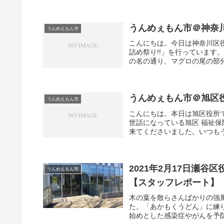
うんめぇもん市＠神奈
うんめえもん市
こんにちは。今日は神奈川区
詰め祭り!!」を行っていま
の名の通り、マグロの尾の部分
うんめぇもん市＠旭区
うんめえもん市
こんにちは。本日は旭区役所
世話になっている旭区 福祉
来てくださいました。いつもう
2021年2月17日瀬
うんめえもん市
【スタッフレポート】
木の葉を散らさんばかりの強
た。「あかもくうどん」に練
始めとした感染症やがんを予防