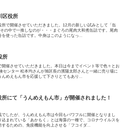
川区役所
役所で開催させていただきました。12月の新しい試みとして「缶
す。その中で一推しなのが・・・まぐろの尾肉大和煮缶詰です。尾肉
を使った缶詰です。中身はこのようになっ...
役所
で開催させていただきました。本日は今までイベント等で色々とお
保険センター 松本均さんが旭区長の濱陽太郎さんと一緒に売り場に
んめえもん市を応援して下さりとてもあり...
谷区役所にて「うんめえもん市」が開催されました！
風でしたが、うんめえもん市は今回もパワフルに開催となりまし
り込まれている「あかもく」とは海藻の一種で、コロナウイルスを
するための、免疫機能を向上させる「フコイダ...