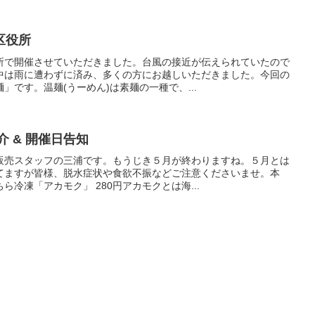
区役所
所で開催させていただきました。台風の接近が伝えられていたので
中は雨に遭わずに済み、多くの方にお越しいただきました。今回の
」です。温麺(うーめん)は素麺の一種で、...
介 & 開催日告知
販売スタッフの三浦です。もうじき５月が終わりますね。５月とは
てますが皆様、脱水症状や食欲不振などご注意くださいませ。本
冷凍「アカモク」 280円アカモクとは海...