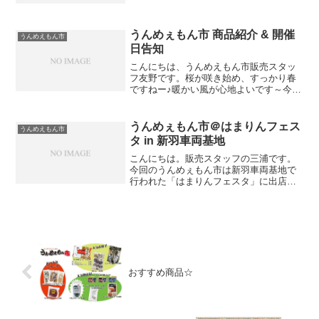
日和の良い日になりそうです。うんめぇ
もん市のお弁当片手にお花見は如何でし
ょう？「あかもくうどんと春...
うんめぇもん市 商品紹介 & 開催
うんめえもん市
日告知
こんにちは、うんめえもん市販売スタッ
フ友野です。桜が咲き始め、すっかり春
ですねー♪暖かい風が心地よいです～今
回、ご紹介させていただくのは「ぶりの
中骨味噌煮缶 ３５０円」です。三陸産の
天然ブリの中骨があっさりとした中にも
うんめぇもん市＠はまりんフェス
うんめえもん市
味わい深い甘めの味噌煮...
タ in 新羽車両基地
こんにちは。販売スタッフの三浦です。
今回のうんめぇもん市は新羽車両基地で
行われた「はまりんフェスタ」に出店さ
せていただきました。この「はまりんフ
ェスタ」は横浜市交通局の感謝祭という
ことで、様々な展示物があったり、イベ
ントが催されていて会場は...
おすすめ商品☆