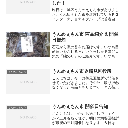
した！
昨日は、旭区うんめえもん市がありまし
た。うんめぇもん市を運営しているＫ２
インターナショナルグループは若者自立
就労支援の団体で、根岸にある自社ビル
の屋上で養蜂を行っており、そこで採れ
たハチミツでカフェを開き、うんめぇも
うんめぇもん市 商品紹介 & 開催
うんめえもん市
ん市でも販売しています。...
日告知
石巻から磯の香をお届けです。いつも目
的買いをされる方がいらっしゃるほど人
気の「磯のり」のご紹介です。いつもの
お味噌汁に一摘み入れるだけでとろりと
した、舌触りでいて歯ごたえもあり香は
磯を思い浮かべられます。お薦めは「お
うんめぇもん市＠鶴見区役所
うんめえもん市
吸い物」簡単に白出汁に入...
こんにちは。今日は鶴見区役所で開催さ
せていただきました。その分、取り扱わ
なくなった商品もありますが、再入荷す
る商品もあります。たとえばこのよう
に・・・。どれもお酒のおつまみにぴっ
たりの品です。暑くなってビールを飲む
機会が増えるこの時期には良...
うんめぇもん市 開催日告知
うんめえもん市
こんにちは。いかがお過ごしでしょう
か？三月も残り僅か、明日の瀬谷区役所
が最後の三月開催になります。今日は天
気に恵まれませんでしたが、明日は花見