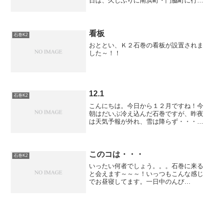
日は、久しぶりに南浜町・門脇町に行っ
てきました。何度か、このブログでもご
紹介したお宅・・・流されたご自宅の後
に、『がんばろう!石巻』の看板。さら
に、クリスマスの電飾がプ...
看板
石巻K2
おととい、Ｋ２石巻の看板が設置されま
した～！！
12.1
石巻K2
こんにちは。今日から１２月ですね！今
朝はだいぶ冷え込んだ石巻ですが、昨夜
は天気予報が外れ、雪は降らず・・・よ
かった！今日も安心してＫ２ハウスへ出
勤～！車がないと、どこへ行くにも不便
な場所なので、天気予報チェックが欠か
せない季節になりました。...
このコは・・・
石巻K2
いったい何者でしょう。。。石巻に来る
と会えます～～～！いっつもこんな感じ
でお昼寝してます。一日中のんび
り・・・・・いいなぁ！！被災地ってこ
とを忘れそうなくらいの癒し系キャラさ
んです。いつの間にかＫ２ハウスに住み
ついててここのマスコットキャラ...