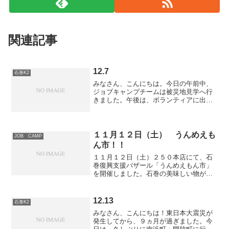
関連記事
12.7
石巻K2
みなさん、こんにちは。今日の午前中、
ジョブキャンプチームは被災地見学へ行
きました。午後は、ボランティアに出か
けてきます～！↓おまけ仙台光のページェ
ントです。震災後、どうなることかと思
っていましたが、今年も・・・！
１１月１２日（土） うんめえも
JOB CAMP
ん市！！
１１月１２日（土）２５０本店にて、石
巻復興支援バザール「うんめえもん市」
を開催しました。石巻の美味しい物が大
集合！今年度、JOBCAMPの石巻での活
動もパネルでご紹介。↑ 試食コーナー
✩↑ 美味しい物が盛りだくさん！！お
12.13
石巻K2
得〜な「うんめえ弁当...
みなさん、こんにちは！東日本大震災が
発生してから、９ヵ月が過ぎました。今