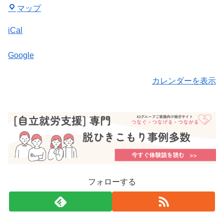
瀬
所
マップ
谷
開
iCal
区
催
役
Google
所
カレンダーを表示
フォローする