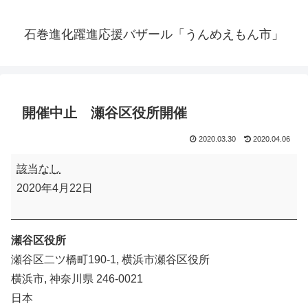
石巻進化躍進応援バザール「うんめえもん市」
開催中止 瀬谷区役所開催
2020.03.30
2020.04.06
開
該当なし
催
2020年4月22日
中
止
瀬
瀬谷区役所
谷
瀬谷区二ツ橋町190-1
横浜市瀬谷区役所
区
横浜市
,
神奈川県
246-0021
役
日本