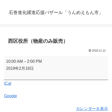
石巻進化躍進応援バザール「うんめえもん市」
西区役所（物産のみ販売）
2018.11.12
西
10:00 AM
–
2:00 PM
区
2019年2月18日
役
所
iCal
（物
産
Google
の
み
カレンダーを表示