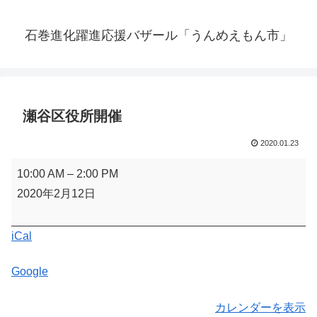
石巻進化躍進応援バザール「うんめえもん市」
瀬谷区役所開催
2020.01.23
瀬
10:00 AM
–
2:00 PM
谷
2020年2月12日
区
役
iCal
所
開
Google
催
カレンダーを表示