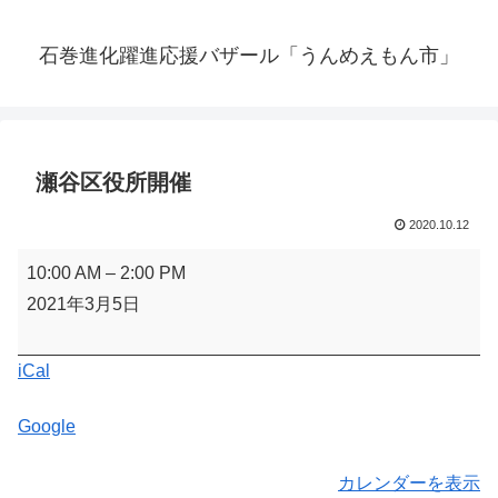
石巻進化躍進応援バザール「うんめえもん市」
瀬谷区役所開催
2020.10.12
瀬
10:00 AM
–
2:00 PM
谷
2021年3月5日
区
役
iCal
所
開
Google
催
カレンダーを表示