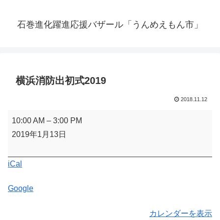
石巻進化躍進応援バザール「うんめえもん市」
横浜消防出初式2019
2018.11.12
横
10:00 AM
–
3:00 PM
浜
2019年1月13日
消
防
iCal
出
初
Google
式
2019
カレンダーを表示