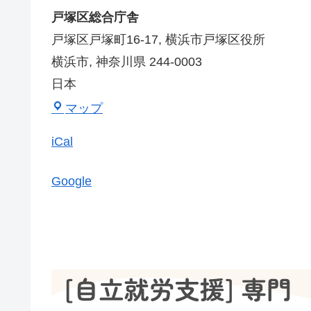
戸塚区総合庁舎
所
戸塚区戸塚町16-17
横浜市戸塚区役所
開
横浜市
,
神奈川県
244-0003
催
日本
戸
マップ
塚
iCal
区
総
Google
合
庁
舎