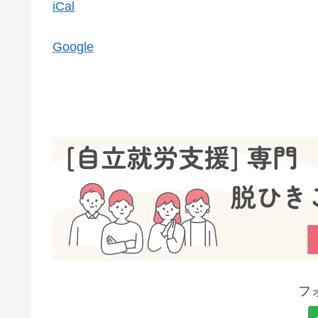
iCal
Google
フ